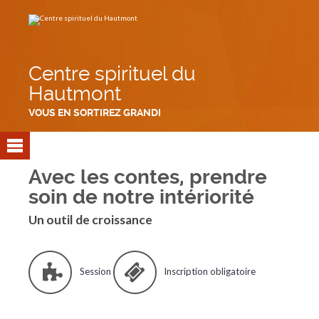
Aller
Outils
au
personnels
contenu.
|
Aller
à
la
navigation
Centre spirituel du
Hautmont
VOUS EN SORTIREZ GRANDI
Avec les contes, prendre
soin de notre intériorité
Un outil de croissance
Session
Inscription obligatoire