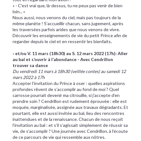
« - C'est vrai que, là-dessus, tu ne peux pas venir de bien
loin... »
Nous aussi, nous venons du ciel, mais pas toujours de la
même planète ! S’accueillir chacun, sans jugement, après
les traversées parfois arides que nous venons de vivre.
Découvrir les enseignements de vie du petit Prince afin de
regarder depuis le ciel et en ressentir les bienfaits
.
› et/ou V. 11 mars (18h30) au S. 12 mars 2022 (17h): Aller
au bal et s’ouvrir à l’abondance - Avec Cendrillon
trouver sa danse
Du vendredi 11 mars à 18h30 (veillée contes) au samedi 12
mars 2022 à 17h
Accepter l’invitation du Prince à oser : quelles aspirations
profondes rêvent de s’accomplir au fond de moi ? Quel
carrosse pourrait devenir ma citrouille, si j’accepte d’en
prendre soin ? Cendrillon est rudement éprouvée : elle est
moquée, marginalisée, assignée aux travaux dégradants. Et
pourtant, elle est aussi invitée au bal, lieu des rencontres
inattendues et de la renaissance. Chacun de nous reçoit
l’invitation au bal : et s’il s’agissait simplement de réussir sa
vie, de s’accomplir ? Une journée avec Cendrillon, à l’écoute
de ce parcours de vie qui ressemble aux nôtres.