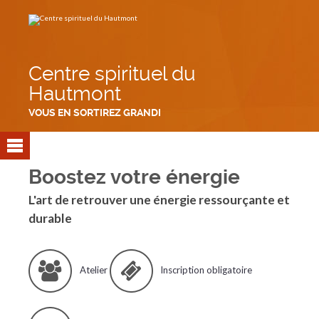
Aller
Outils
au
personnels
contenu.
|
Aller
à
la
navigation
Centre spirituel du
Hautmont
VOUS EN SORTIREZ GRANDI
Boostez votre énergie
L'art de retrouver une énergie ressourçante et
durable
Atelier
Inscription obligatoire