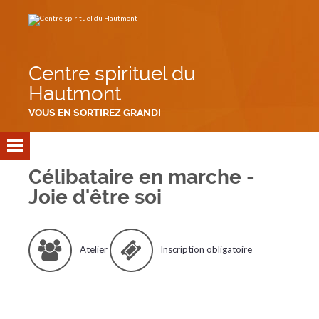
Aller
Outils
au
personnels
contenu.
|
Aller
à
la
navigation
Centre spirituel du
Hautmont
VOUS EN SORTIREZ GRANDI
Célibataire en marche -
Joie d'être soi
Atelier
Inscription obligatoire