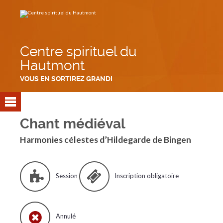
Aller
Outils
au
personnels
contenu.
|
Aller
à
la
navigation
Centre spirituel du
Hautmont
VOUS EN SORTIREZ GRANDI
Chant médiéval
Harmonies célestes d’Hildegarde de Bingen
Session
Inscription obligatoire
Annulé