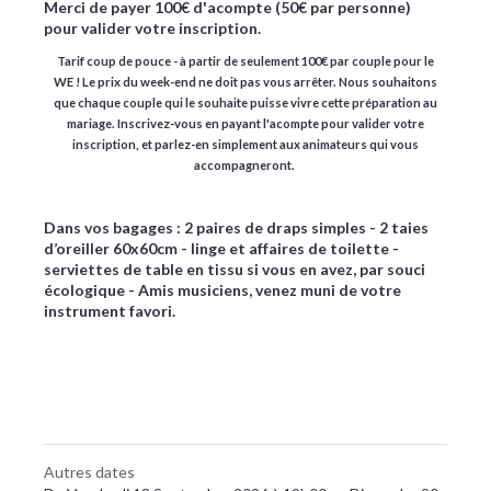
Merci de payer 100€ d'acompte (50€ par personne)
pour valider votre inscription.
Tarif coup de pouce - à partir de seulement 100€ par couple pour le
WE
!
Le prix du week-end ne doit pas vous arrêter. Nous souhaitons
que chaque couple qui le souhaite puisse vivre cette préparation au
mariage. Inscrivez-vous en payant l'acompte pour valider votre
inscription, et parlez-en simplement aux animateurs qui vous
accompagneront.
Dans vos bagages : 2 paires de draps simples - 2 taies
d’oreiller 60x60cm - linge et affaires de toilette -
serviettes de table en tissu si vous en avez, par souci
écologique - Amis musiciens, venez muni de votre
instrument favori.
Autres dates