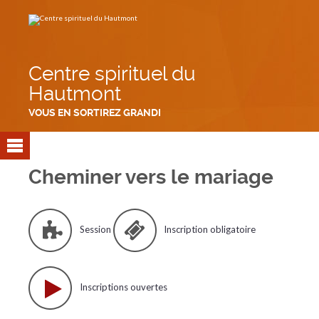
Aller
Outils
au
personnels
contenu.
|
Aller
à
la
navigation
Centre spirituel du
Hautmont
VOUS EN SORTIREZ GRANDI
Cheminer vers le mariage
Session
Inscription obligatoire
Inscriptions ouvertes