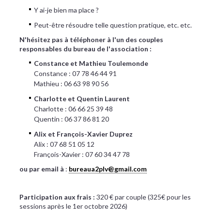
Y ai-je bien ma place ?
Peut-être résoudre telle question pratique, etc. etc.
N'hésitez pas à téléphoner à l'un des couples
responsables du bureau de l'association :
Constance et Mathieu Toulemonde
Constance : 07 78 46 44 91
Mathieu : 06 63 98 90 56
Charlotte et Quentin Laurent
Charlotte : 06 66 25 39 48
‪Quentin : 06 37 86 81 20
Alix et François-Xavier Duprez
Alix : 07 68 51 05 12
François-Xavier : 07 60 34 47 78
ou par email à
:
bureaua2plv@gmail.com
Participation aux frais :
320 € par couple (325€ pour les
sessions après le 1er octobre 2026)