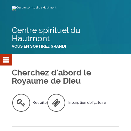
Aller
Outils
au
personnels
contenu.
|
Aller
à
la
navigation
Centre spirituel du
Hautmont
VOUS EN SORTIREZ GRANDI
Cherchez d'abord le
Royaume de Dieu
Retraite
Inscription obligatoire