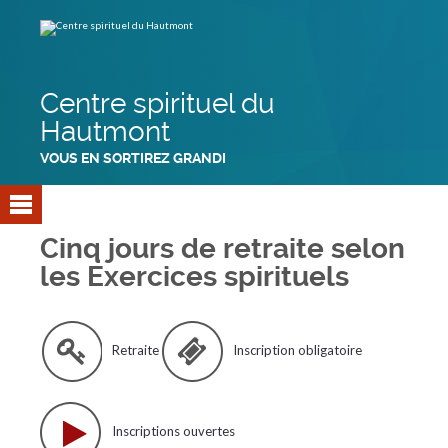
Aller
Outils
au
personnels
contenu.
|
Aller
à
la
navigation
Centre spirituel du
Hautmont
VOUS EN SORTIREZ GRANDI
Cinq jours de retraite selon
les Exercices spirituels
Retraite
Inscription obligatoire
Inscriptions ouvertes