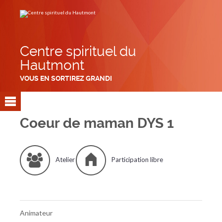
Aller
Outils
au
personnels
contenu.
|
Aller
à
la
navigation
Centre spirituel du
Hautmont
VOUS EN SORTIREZ GRANDI
Coeur de maman DYS 1
Atelier
Participation libre
Animateur