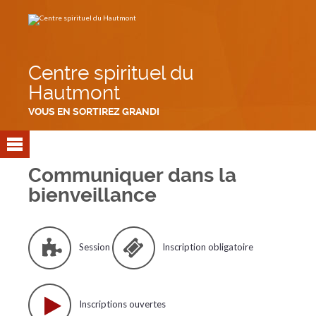
Aller
Outils
au
personnels
contenu.
|
Aller
à
la
navigation
Centre spirituel du
Hautmont
VOUS EN SORTIREZ GRANDI
Communiquer dans la
bienveillance
Session
Inscription obligatoire
Inscriptions ouvertes