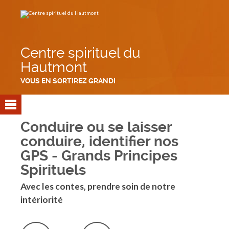
Aller
Outils
au
personnels
contenu.
|
Aller
à
la
navigation
Centre spirituel du
Hautmont
VOUS EN SORTIREZ GRANDI
Conduire ou se laisser
conduire, identifier nos
GPS - Grands Principes
Spirituels
Avec les contes, prendre soin de notre
intériorité