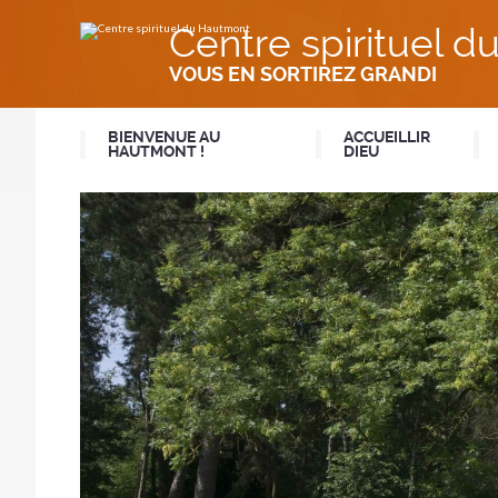
Aller
Outils
au
personnels
Centre spirituel 
contenu.
|
Aller
VOUS EN SORTIREZ GRANDI
à
la
navigation
BIENVENUE AU
ACCUEILLIR
HAUTMONT !
DIEU