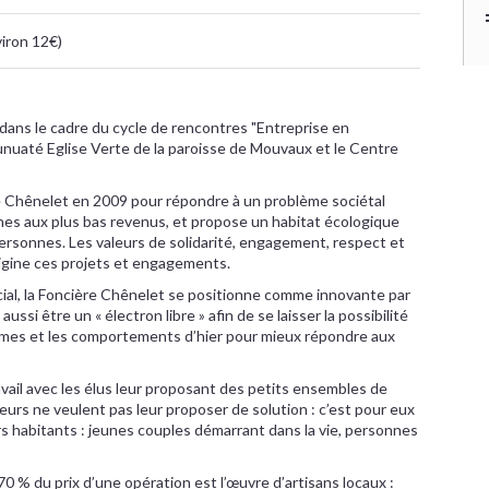
viron 12€)
 dans le cadre du cycle de rencontres "Entreprise en
unuaté Eglise Verte de la paroisse de Mouvaux et le Centre
e Chênelet en 2009 pour répondre à un problème sociétal
es aux plus bas revenus, et propose un habitat écologique
personnes. Les valeurs de solidarité, engagement, respect et
igine ces projets et engagements.
al, la Foncière Chênelet se positionne comme innovante par
ussi être un « électron libre » afin de se laisser la possibilité
rmes et les comportements d’hier pour mieux répondre aux
vail avec les élus leur proposant des petits ensembles de
leurs ne veulent pas leur proposer de solution : c’est pour eux
s habitants : jeunes couples démarrant dans la vie, personnes
0 % du prix d’une opération est l’œuvre d’artisans locaux :