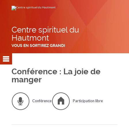
Aller
Outils
au
personnels
contenu.
|
Aller
à
la
navigation
Centre spirituel du
Hautmont
VOUS EN SORTIREZ GRANDI
Conférence : La joie de
manger
Conférence
Participation libre