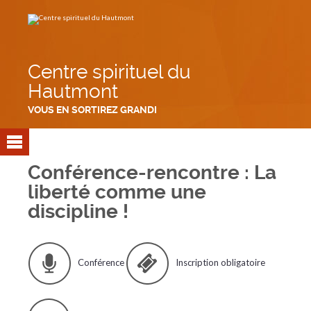
Aller
Outils
au
personnels
contenu.
|
Aller
à
la
navigation
Centre spirituel du
Hautmont
VOUS EN SORTIREZ GRANDI
Conférence-rencontre : La
liberté comme une
discipline !
Conférence
Inscription obligatoire