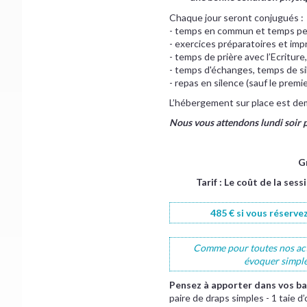
Chaque jour seront conjugués :
- temps en commun et temps pe
- exercices préparatoires et imp
- temps de prière avec l’Ecriture,
- temps d'échanges, temps de si
- repas en silence (sauf le premier
L’hébergement sur place est dem
Nous vous attendons lundi soir p
G
Tarif : Le coût de la ses
485 € si vous réserve
Comme pour toutes nos activ
évoquer simple
Pensez à apporter dans vos ba
paire de draps simples - 1 taie d