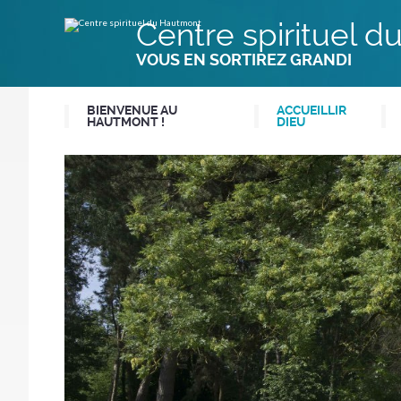
Aller
Outils
au
personnels
Centre spirituel 
contenu.
|
Aller
VOUS EN SORTIREZ GRANDI
à
la
navigation
BIENVENUE AU
ACCUEILLIR
HAUTMONT !
DIEU