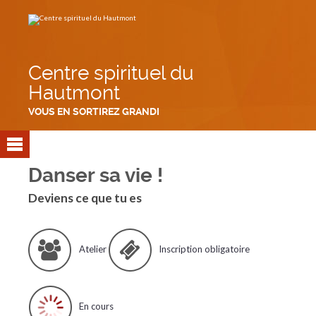
Aller
Outils
au
personnels
contenu.
|
Aller
à
la
navigation
Centre spirituel du
Hautmont
VOUS EN SORTIREZ GRANDI
Danser sa vie !
Deviens ce que tu es
Atelier
Inscription obligatoire
En cours