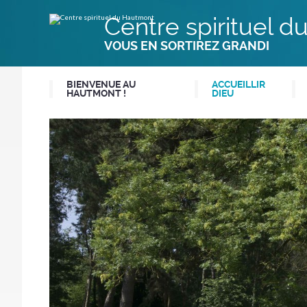
Aller
Outils
au
personnels
Centre spirituel 
contenu.
|
Aller
VOUS EN SORTIREZ GRANDI
à
la
navigation
BIENVENUE AU
ACCUEILLIR
HAUTMONT !
DIEU