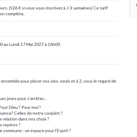
ours. (526 € si vous vous inscrivez à J-3 semaines) Ce tarif
ion complète.
0 au Lundi 17 Mai 2027 à 16h00
ensemble pour placer vos vies, seuls et à 2, sous le regard de
es jours pour s'arrêter...
our Dieu ? Pour moi ?
ance? Celles de notre conjoint ?
relation dans nos choix ?
s repères ?
 commune : un espace pour l’Esprit ?