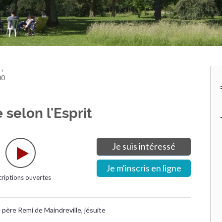
›
00
selon l'Esprit
Je suis intéressé
Je m'inscris en ligne
criptions ouvertes
 père Remi de Maindreville, jésuite