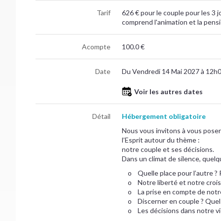
Tarif
626 € pour le couple pour les 3 j
comprend l'animation et la pens
Acompte
100.0 €
Date
Du Vendredi 14 Mai 2027 à 12h0
Voir les autres dates
Détail
Hébergement obligatoire
Nous vous invitons à vous poser 
l’Esprit autour du thème :
notre couple et ses décisions.
Dans un climat de silence, quelqu
o Quelle place pour l’autre ? P
o Notre liberté et notre croiss
o La prise en compte de notre 
o Discerner en couple ? Quel
o Les décisions dans notre vie