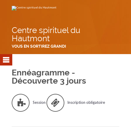
Aller
Outils
au
personnels
contenu.
|
Aller
à
la
navigation
Centre spirituel du
Hautmont
VOUS EN SORTIREZ GRANDI
Ennéagramme -
Découverte 3 jours
Session
Inscription obligatoire