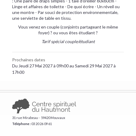
: Une paire de draps simples - 1 taie d’oreiller 60x60cm -
Linge et affaires de toilette - De quoi écrire - Un réveil ou
une montre - Par souci de protection environnementale,
une serviette de table en tissu.
Vous venez en couple (conjoints partageant le même
foyer) ? ou vous êtes étudiant ?
Tarif spécial couple/étudiant
Prochaines dates
Du Jeudi 27 Mai 2027 à 09h00 au Samedi 29 Mai 2027 à
17h00
31 rue Mirabeau - 59420 Mouvaux
Téléphone :
​03 20 26 09 61