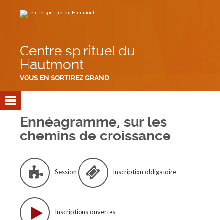
Aller
Outils
au
personnels
contenu.
|
Aller
à
la
navigation
Centre spirituel du
Hautmont
VOUS EN SORTIREZ GRANDI
Ennéagramme, sur les
chemins de croissance
Session
Inscription obligatoire
Inscriptions ouvertes