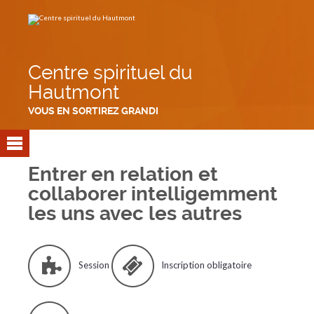
Aller
Outils
au
personnels
contenu.
|
Aller
à
la
navigation
Centre spirituel du
Hautmont
VOUS EN SORTIREZ GRANDI
Entrer en relation et
collaborer intelligemment
les uns avec les autres
Session
Inscription obligatoire