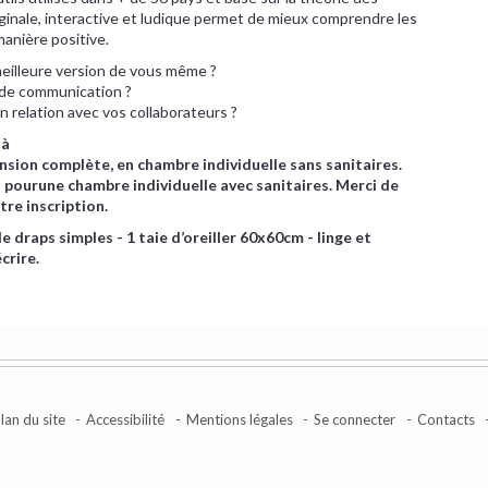
ginale, interactive et ludique permet de mieux comprendre les
manière positive.
meilleure version de vous même ?
l de communication ?
n relation avec vos collaborateurs ?
 à
nsion complète, en chambre individuelle sans sanitaires.
ourune chambre individuelle avec sanitaires. Merci de
tre inscription.
e draps simples - 1 taie d’oreiller 60x60cm - linge et
crire.
lan du site
Accessibilité
Mentions légales
Se connecter
Contacts