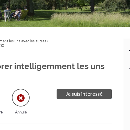
mment les uns avec les autres
›
h00
orer intelligemment les uns
Je suis intéressé
re
Annulé