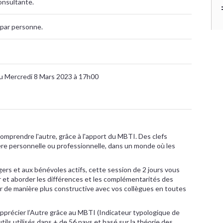
onsultante.
par personne.
u Mercredi 8 Mars 2023 à 17h00
omprendre l'autre, grâce à l'apport du MBTI. Des clefs
hère personnelle ou professionnelle, dans un monde où les
ers et aux bénévoles actifs, cette session de 2 jours vous
 et aborder les différences et les complémentarités des
 de manière plus constructive avec vos collègues en toutes
pprécier l’Autre grâce au MBTI (Indicateur typologique de
tils utilisés dans + de 56 pays et basé sur la théorie des