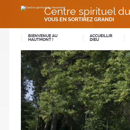
Aller
Outils
au
personnels
Centre spirituel 
contenu.
|
Aller
VOUS EN SORTIREZ GRANDI
à
la
navigation
BIENVENUE AU
ACCUEILLIR
HAUTMONT !
DIEU