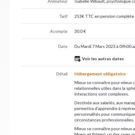
Animateur
Isabelle Wibault, psychologue c
Tarif
253€ TTC en pension complète 
Acompte
30.0 €
Date
Du Mardi 7 Mars 2023 à 09h00 a
Voir les autres dates
Détail
Hébergement obligatoire
Mieux se connaitre pour mieux c
relationnelles utiles dans la sp
interactions sont complexes.
Destinée aux salariés, aux manag
permettra d’apprendre à repérer
personnalités pour communiquer
circonstances professionnelles.
Mieux se connaître pour mieux a
Myers et Briggs), un des rares ou