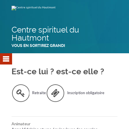
Aller
Outils
au
personnels
contenu.
|
Aller
à
la
navigation
Centre spirituel du
Hautmont
VOUS EN SORTIREZ GRANDI
Est-ce lui ? est-ce elle ?
Retraite
Inscription obligatoire
Animateur