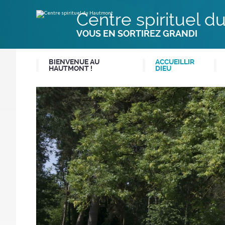
Aller
Outils
au
personnels
Centre spirituel 
contenu.
|
Aller
VOUS EN SORTIREZ GRANDI
à
la
navigation
BIENVENUE AU
ACCUEILLIR
HAUTMONT !
DIEU