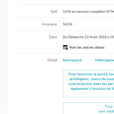
Tarif
521€ en pension complète (471€ 
Acompte
50.0 €
Date
Du Dimanche 23 Août 2026 à 10
Voir les autres dates
Détail
Nouveauté
Hébergemen
Pour favoriser la parité, l
privilégiées : merci de vou
vous inclurons dans les par
également s'inscrire sur l
Pour 
avec équi