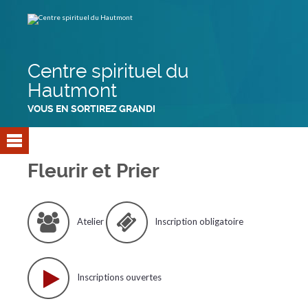
Aller
Outils
au
personnels
contenu.
|
Aller
à
la
navigation
Centre spirituel du
Hautmont
VOUS EN SORTIREZ GRANDI
Fleurir et Prier
Atelier
Inscription obligatoire
Inscriptions ouvertes