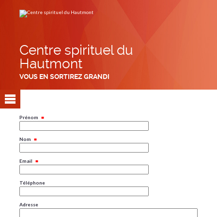
Aller
Outils
au
personnels
contenu.
|
Aller
à
la
navigation
Centre spirituel du
Hautmont
VOUS EN SORTIREZ GRANDI
Prénom
Nom
Email
Téléphone
Adresse