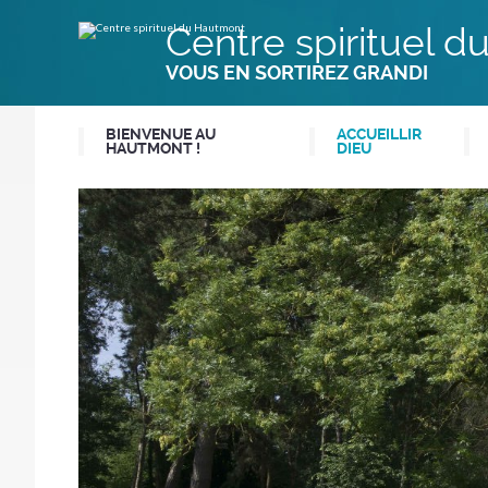
Aller
Outils
au
personnels
Centre spirituel 
contenu.
|
Aller
VOUS EN SORTIREZ GRANDI
à
la
navigation
BIENVENUE AU
ACCUEILLIR
HAUTMONT !
DIEU