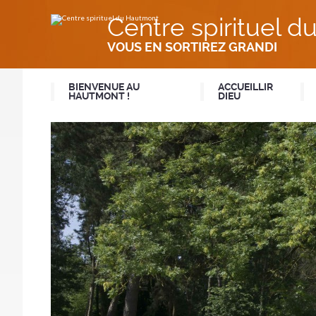
Aller
Outils
au
personnels
Centre spirituel 
contenu.
|
Aller
VOUS EN SORTIREZ GRANDI
à
la
navigation
BIENVENUE AU
ACCUEILLIR
HAUTMONT !
DIEU