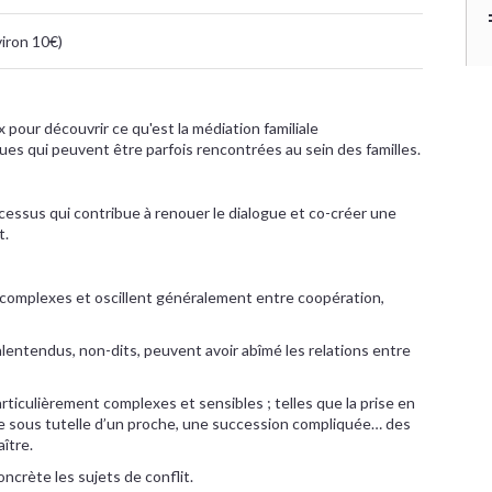
viron 10€)
x pour découvrir ce qu'est la médiation familiale
ues qui peuvent être parfois rencontrées au sein des familles.
ocessus qui contribue à renouer le dialogue et co-créer une
t.
 complexes et oscillent généralement entre coopération,
lentendus, non-dits, peuvent avoir abîmé les relations entre
particulièrement complexes et sensibles ; telles que la prise en
e sous tutelle d’un proche, une succession compliquée… des
ître.
oncrète les sujets de conflit.