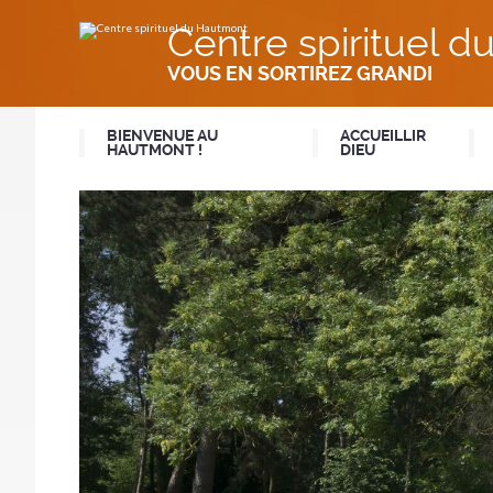
Aller
Outils
au
personnels
Centre spirituel 
contenu.
|
Aller
VOUS EN SORTIREZ GRANDI
à
la
navigation
BIENVENUE AU
ACCUEILLIR
HAUTMONT !
DIEU