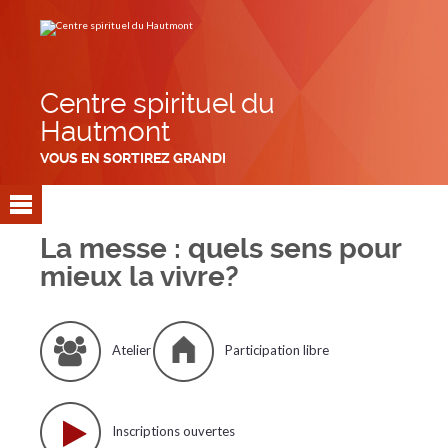
Aller
Outils
au
personnels
contenu.
|
Aller
à
la
navigation
Centre spirituel du
Hautmont
VOUS EN SORTIREZ GRANDI
La messe : quels sens pour
mieux la vivre?
Atelier
Participation libre
Inscriptions ouvertes