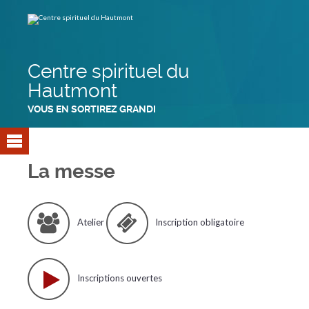
Aller
Outils
au
personnels
contenu.
|
Aller
à
la
navigation
Centre spirituel du
Hautmont
VOUS EN SORTIREZ GRANDI
La messe
Atelier
Inscription obligatoire
Inscriptions ouvertes