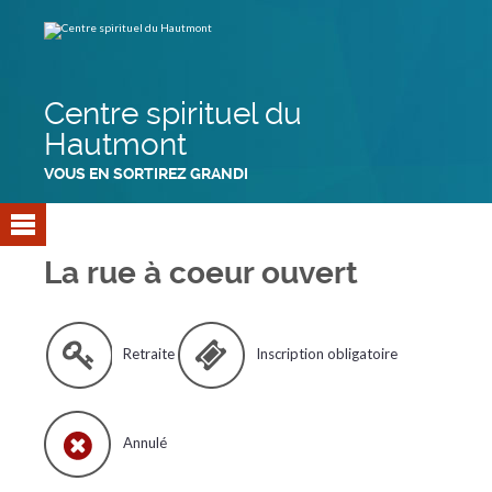
Aller
Outils
au
personnels
contenu.
|
Aller
à
la
navigation
Centre spirituel du
Hautmont
VOUS EN SORTIREZ GRANDI
La rue à coeur ouvert
Retraite
Inscription obligatoire
Annulé