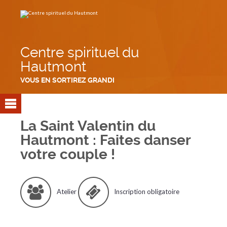
Aller
Outils
au
personnels
contenu.
|
Aller
à
la
navigation
Centre spirituel du
Hautmont
VOUS EN SORTIREZ GRANDI
La Saint Valentin du
Hautmont : Faites danser
votre couple !
Atelier
Inscription obligatoire