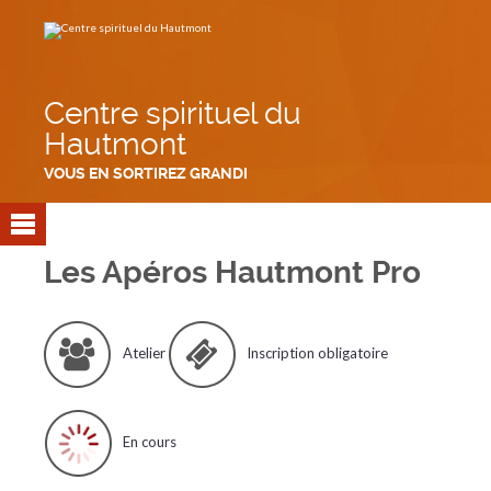
Aller
Outils
au
personnels
contenu.
|
Aller
à
la
navigation
Centre spirituel du
Hautmont
VOUS EN SORTIREZ GRANDI
Les Apéros Hautmont Pro
Atelier
Inscription obligatoire
En cours