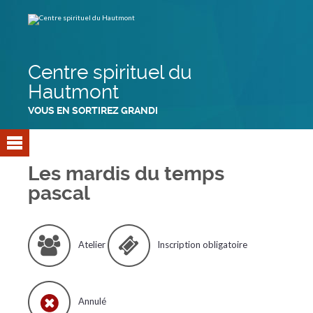
Aller
Outils
au
personnels
contenu.
|
Aller
à
la
navigation
Centre spirituel du
Hautmont
VOUS EN SORTIREZ GRANDI
Les mardis du temps
pascal
Atelier
Inscription obligatoire
Annulé