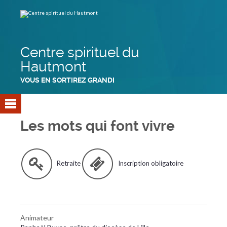
Aller
Outils
au
personnels
contenu.
|
Aller
à
la
navigation
Centre spirituel du
Hautmont
VOUS EN SORTIREZ GRANDI
Les mots qui font vivre
Retraite
Inscription obligatoire
Animateur