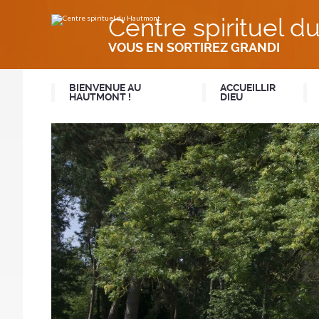
Aller
Outils
au
personnels
Centre spirituel 
contenu.
|
Aller
VOUS EN SORTIREZ GRANDI
à
la
navigation
BIENVENUE AU
ACCUEILLIR
HAUTMONT !
DIEU