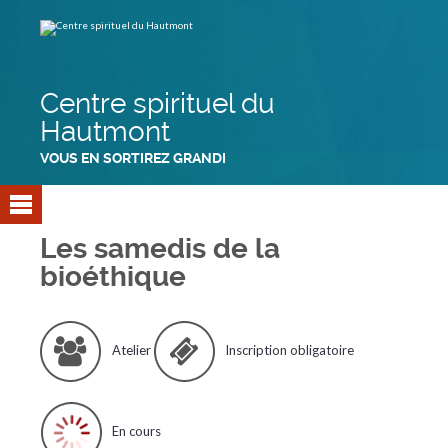
Aller
Outils
au
personnels
contenu.
|
Aller
à
la
navigation
Centre spirituel du
Hautmont
VOUS EN SORTIREZ GRANDI
Les samedis de la
bioéthique
Atelier
Inscription obligatoire
En cours