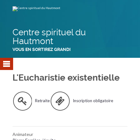
Aller
Outils
au
personnels
contenu.
|
Aller
à
la
navigation
Centre spirituel du
Hautmont
VOUS EN SORTIREZ GRANDI
L'Eucharistie existentielle
Retraite
Inscription obligatoire
Animateur