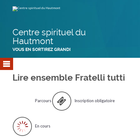
Aller
Outils
au
personnels
contenu.
|
Aller
à
la
navigation
Centre spirituel du
Hautmont
VOUS EN SORTIREZ GRANDI
Lire ensemble Fratelli tutti
Parcours
Inscription obligatoire
En cours