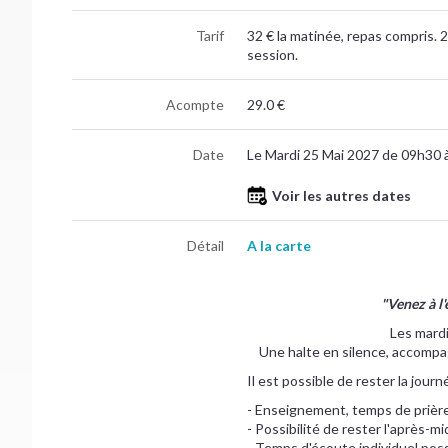
Tarif
32 € la matinée, repas compris. 2
session.
Acompte
29.0 €
Date
Le Mardi 25 Mai 2027 de 09h30 
Voir les autres dates
Détail
A la carte
"Venez à l
Les mardi
Une halte en silence, accompa
Il est possible de rester la jour
- Enseignement, temps de prière 
- Possibilité de rester l'après-m
- Temps d'écoute individuel poss