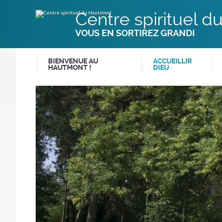
Aller
Outils
au
personnels
Centre spirituel 
contenu.
|
Aller
VOUS EN SORTIREZ GRANDI
à
la
navigation
BIENVENUE AU
ACCUEILLIR
HAUTMONT !
DIEU