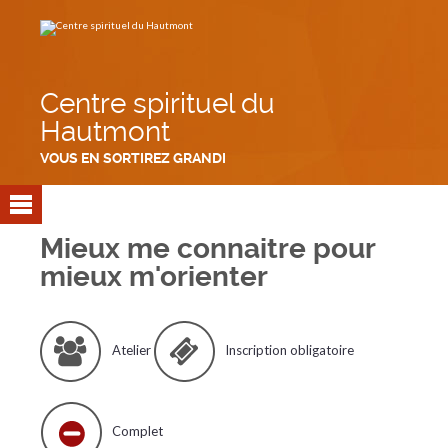
Aller
Outils
au
personnels
contenu.
|
Aller
à
la
navigation
Centre spirituel du
Hautmont
VOUS EN SORTIREZ GRANDI
Mieux me connaitre pour
mieux m'orienter
Atelier
Inscription obligatoire
Complet