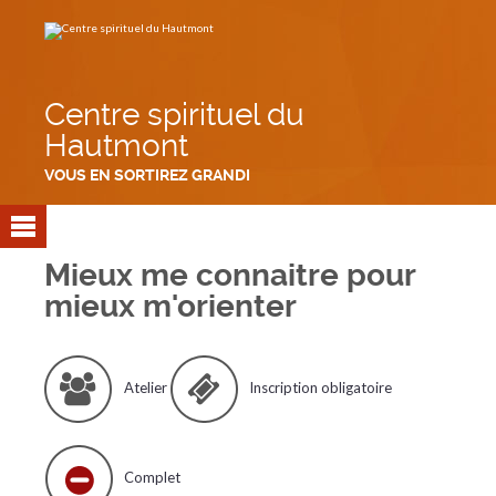
Aller
Outils
au
personnels
contenu.
|
Aller
à
la
navigation
Centre spirituel du
Hautmont
VOUS EN SORTIREZ GRANDI
Mieux me connaitre pour
mieux m'orienter
Atelier
Inscription obligatoire
Complet