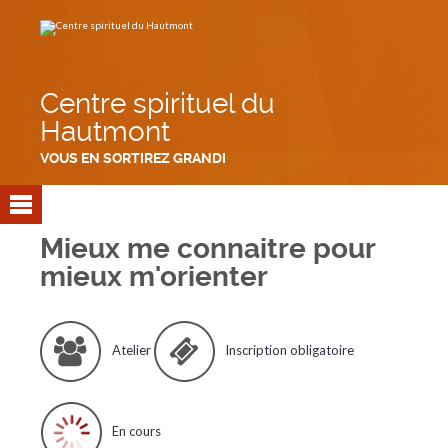
Aller
Outils
au
personnels
contenu.
|
Aller
à
la
navigation
Centre spirituel du
Hautmont
VOUS EN SORTIREZ GRANDI
Mieux me connaitre pour
mieux m'orienter
Atelier
Inscription obligatoire
En cours