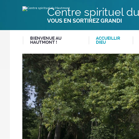
Aller
Outils
au
personnels
Centre spirituel 
contenu.
|
Aller
VOUS EN SORTIREZ GRANDI
à
la
navigation
BIENVENUE AU
ACCUEILLIR
HAUTMONT !
DIEU