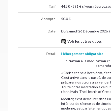
Tarif
441 € - 391 € si vous réservez a
Acompte
50.0 €
Date
Du Samedi 26 Décembre 2026 à
Voir les autres dates
Détail
Hébergement obligatoire
Initiation à la méditation 
démarche 
« Christ est né à Bethléem, c’est 
C’est arrivé dans le passé, de s
préparer nos cœurs à sa venue. Il
Toute notre méditation a ce but 
(John Main, The Hearth of Creat
Méditer, c’est demeurer dans l’i
intérieur de silence et de simpli
moderne, est parfaitement possi