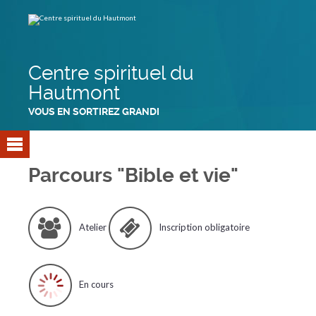
Aller
Outils
au
personnels
contenu.
|
Aller
à
la
navigation
Centre spirituel du
Hautmont
VOUS EN SORTIREZ GRANDI
Parcours "Bible et vie"
Atelier
Inscription obligatoire
En cours