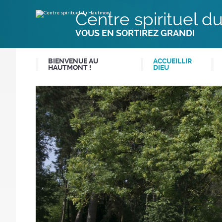
Aller
Outils
au
personnels
Centre spirituel 
contenu.
|
Aller
VOUS EN SORTIREZ GRANDI
à
la
navigation
BIENVENUE AU
ACCUEILLIR
HAUTMONT !
DIEU