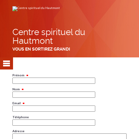
Aller
Outils
au
personnels
contenu.
|
Aller
à
la
navigation
Centre spirituel du
Hautmont
VOUS EN SORTIREZ GRANDI
Prénom
Nom
Email
Téléphone
Adresse