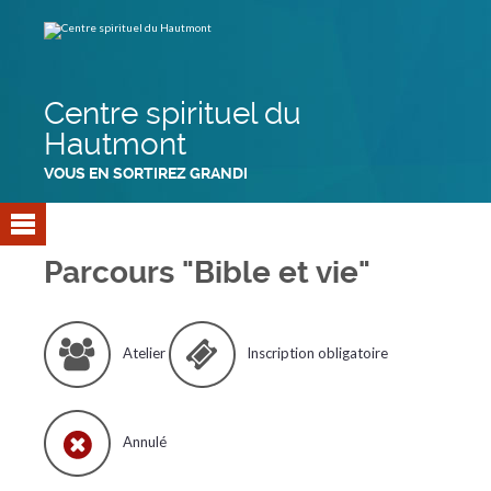
Aller
Outils
au
personnels
contenu.
|
Aller
à
la
navigation
Centre spirituel du
Hautmont
VOUS EN SORTIREZ GRANDI
Parcours "Bible et vie"
Atelier
Inscription obligatoire
Annulé