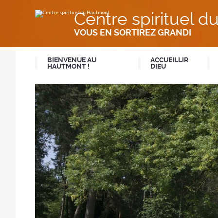
Aller
Outils
au
personnels
Centre spirituel 
contenu.
|
Aller
VOUS EN SORTIREZ GRANDI
à
la
navigation
BIENVENUE AU
ACCUEILLIR
HAUTMONT !
DIEU