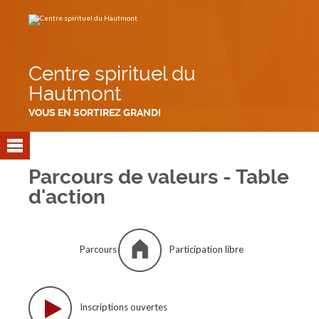
Aller
Outils
au
personnels
contenu.
|
Aller
à
la
navigation
Centre spirituel du
Hautmont
VOUS EN SORTIREZ GRANDI
Parcours de valeurs - Table
d'action
Parcours
Participation libre
Inscriptions ouvertes